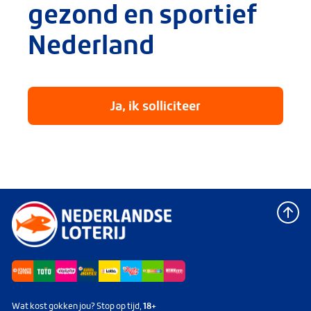
gezond en sportief
Nederland
Ja, ik solliciteer
Wat kost gokken jou? Stop op tijd,
18+