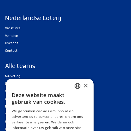
Nederlandse Loterij
Vacatures
Verhalen
Over ons
Contact
Alle teams
Marketing
×
Data & Tech
Corporate Affairs
Deze website maakt
DUTCH
Customer Service
gebruik van cookies.
Finance & Audit
ENGLISH
We gebruiken cookies om inhoud en
Sales
advertenties te personaliseren en om ons
Strategie, Organisatie & Verandering
verkeer te analyseren. We delen ook
informatie over uw gebruik van onze site
Responsible Gaming