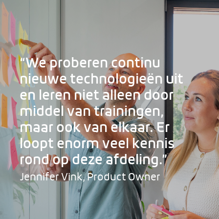
“We proberen continu
nieuwe technologieën uit
en leren niet alleen door
middel van trainingen,
maar ook van elkaar. Er
loopt enorm veel kennis
rond op deze afdeling.”
Jennifer Vink, Product Owner