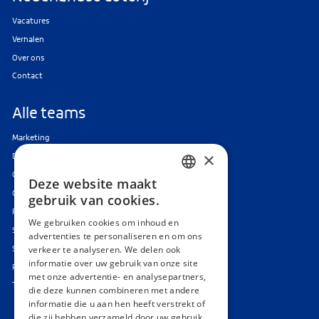
Vacatures
Verhalen
Over ons
Contact
Alle teams
Marketing
×
Data & Tech
Corporate Affairs
Deze website maakt
DUTCH
Customer Service
gebruik van cookies.
Finance & Audit
ENGLISH
We gebruiken cookies om inhoud en
Sales
advertenties te personaliseren en om ons
Strategie, Organisatie & Verandering
verkeer te analyseren. We delen ook
informatie over uw gebruik van onze site
Responsible Gaming
met onze advertentie- en analysepartners,
Traineeships & stages
die deze kunnen combineren met andere
informatie die u aan hen heeft verstrekt of
die zij hebben verzameld door uw gebruik