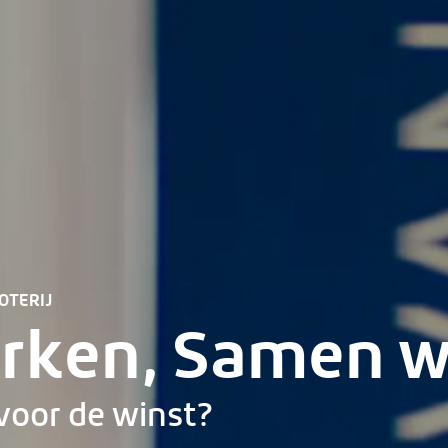
OTERIJ
rken, Samen w
 voor de winst?