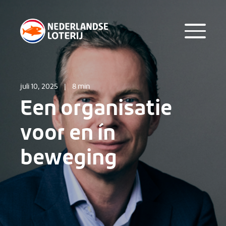
juli 10, 2025
|
8 min
Een organisatie
voor en ín
beweging